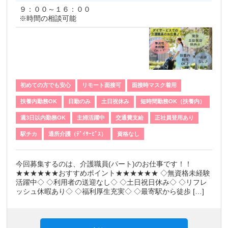
９：００～１６：００
※時間の相談可能
初めての方でも安心
リモート面接可
面接時マスク着用
扶養内勤務OK
日勤のみ
土日祝休み
短時間勤務OK（扶養内）
週3日以内勤務OK
主婦活躍中
交通費支給
正社員登用あり
駅チカ
通所介護（ﾃﾞｲｻｰﾋﾞｽ）
資格なし
今回募集するのは、介護職員(パート)のお仕事です！！
★★★★★★おすすめポイント★★★★★★ ◇無資格未経験
活躍中◇ ◇利用者の送迎なし◇ ◇土日祝日休み◇ ◇リフレ
ッシュ休暇あり◇ ◇福利厚生充実◇ ◇最寄駅から徒歩 […]