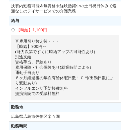
扶養内勤務可能＆無資格未経験活躍中の土日祝日休みで送
迎なしのデイサービスでの介護業務
給与
【時給】
1,100円
直雇用切り替え後・・・
【時給】900円～
(能力次第ですぐに時給アップの可能性あり)
別途支給
資格手当、昇給あり
雇用保険・社会保険あり(就業時間による)
通勤手当あり
６ヶ月経過後の年次有給休暇日数１０日(出勤日数によ
り変動あり)
インフルエンザ予防接種無料
提携病院での受診料無料
勤務地
広島県
広島市佐伯区楽々園
勤務時間