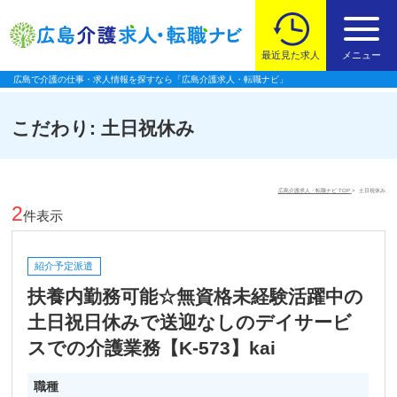
最近見た求人
メニュー
広島で介護の仕事・求人情報を探すなら「広島介護求人・転職ナビ」
こだわり:
土日祝休み
広島介護求人・転職ナビ TOP
土日祝休み
2
件表示
紹介予定派遣
扶養内勤務可能☆無資格未経験活躍中の
土日祝日休みで送迎なしのデイサービ
スでの介護業務【K-573】kai
職種