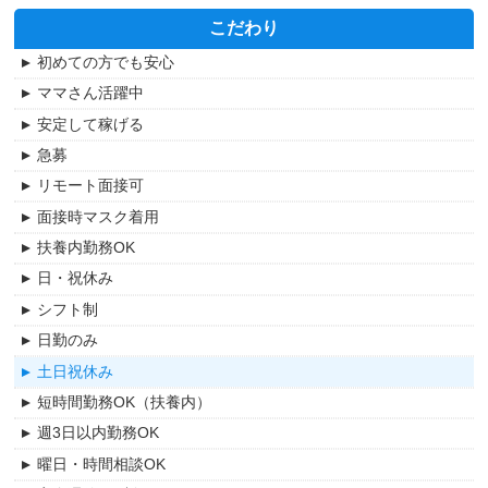
職業紹介
生活相談員
佐伯区
こだわり
正社員
児童指導員
安佐北区
初めての方でも安心
パート・アルバイト
機能訓練指導員
安佐南区
ママさん活躍中
紹介予定派遣
看護職員
広島市
安定して稼げる
その他
呉市
急募
福山市
リモート面接可
尾道市
面接時マスク着用
東広島市
扶養内勤務OK
竹原市
日・祝休み
シフト制
日勤のみ
土日祝休み
短時間勤務OK（扶養内）
週3日以内勤務OK
曜日・時間相談OK