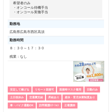
希望者のみ
・オンコール待機手当
・オンコール実働手当
勤務地
広島県
広島市西区高須
勤務時間
８：３０～１７：３０
残業：なし
安定して稼げる
リモート面接可
面接時マスク着用
日勤のみ
土日祝休み
交通費支給
昇給あり
産休・育児休業制度あり
車・バイク通勤OK
訪問看護ｽﾃｰｼｮﾝ
正看護師