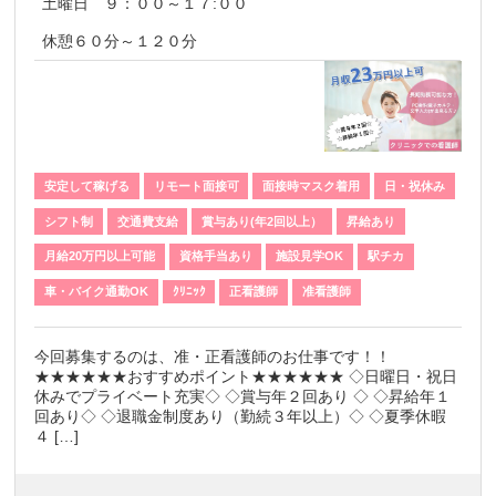
土曜日 ９：００～１７:００
休憩６０分～１２０分
安定して稼げる
リモート面接可
面接時マスク着用
日・祝休み
シフト制
交通費支給
賞与あり(年2回以上）
昇給あり
月給20万円以上可能
資格手当あり
施設見学OK
駅チカ
車・バイク通勤OK
ｸﾘﾆｯｸ
正看護師
准看護師
今回募集するのは、准・正看護師のお仕事です！！
★★★★★★おすすめポイント★★★★★★ ◇日曜日・祝日
休みでプライベート充実◇ ◇賞与年２回あり ◇ ◇昇給年１
回あり◇ ◇退職金制度あり（勤続３年以上）◇ ◇夏季休暇
４ […]