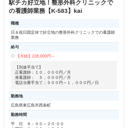
駅チカ好立地！整形外科クリニックで
の看護師業務【K-583】kai
職種
日＆祝日固定休で好立地の整形外科クリニックでの看護師
業務
給与
【月給】
228,000円～
【別途手当て】
正看護師：１０，０００円／月
准看護師： ５，０００円／月
電話当番手当て：５００円～１，０００円／日
勤務地
広島県
東広島市西条町
勤務時間
平 日 ９：００～２０:００