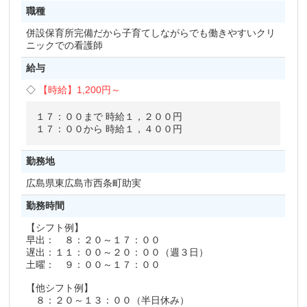
職種
併設保育所完備だから子育てしながらでも働きやすいクリ
ニックでの看護師
給与
【時給】
1,200円～
１７：００まで 時給１，２００円
１７：００から 時給１，４００円
勤務地
広島県
東広島市西条町助実
勤務時間
【シフト例】
早出： ８：２０～１７：００
遅出：１１：００～２０：００（週３日）
土曜： ９：００～１７：００
【他シフト例】
８：２０～１３：００（半日休み）