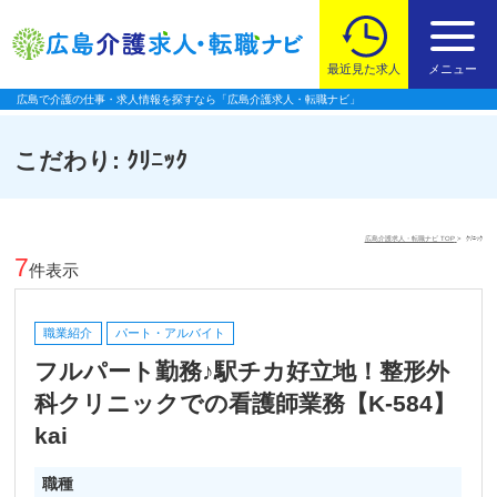
最近見た求人
メニュー
広島で介護の仕事・求人情報を探すなら「広島介護求人・転職ナビ」
こだわり:
ｸﾘﾆｯｸ
広島介護求人・転職ナビ TOP
ｸﾘﾆｯｸ
7
件表示
職業紹介
パート・アルバイト
フルパート勤務♪駅チカ好立地！整形外
科クリニックでの看護師業務【K-584】
kai
職種