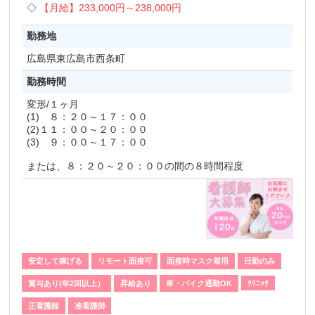
【月給】
233,000円～
238,000円
勤務地
広島県
東広島市西条町
勤務時間
変形/１ヶ月
(1) ８：２０～１７：００
(2)１１：００～２０：００
(3) ９：００～１７：００
または、８：２０～２０：００の間の８時間程度
安定して稼げる
リモート面接可
面接時マスク着用
日勤のみ
賞与あり(年2回以上）
昇給あり
車・バイク通勤OK
ｸﾘﾆｯｸ
正看護師
准看護師