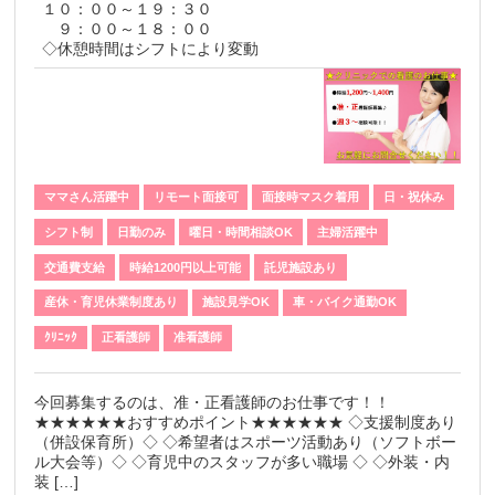
１０：００～１９：３０
９：００～１８：００
◇休憩時間はシフトにより変動
ママさん活躍中
リモート面接可
面接時マスク着用
日・祝休み
シフト制
日勤のみ
曜日・時間相談OK
主婦活躍中
交通費支給
時給1200円以上可能
託児施設あり
産休・育児休業制度あり
施設見学OK
車・バイク通勤OK
ｸﾘﾆｯｸ
正看護師
准看護師
今回募集するのは、准・正看護師のお仕事です！！
★★★★★★おすすめポイント★★★★★★ ◇支援制度あり
（併設保育所）◇ ◇希望者はスポーツ活動あり（ソフトボー
ル大会等）◇ ◇育児中のスタッフが多い職場 ◇ ◇外装・内
装 […]