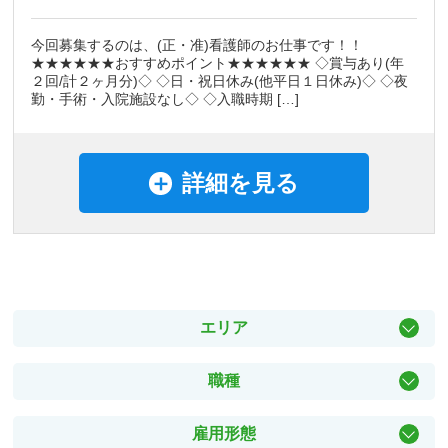
今回募集するのは、(正・准)看護師のお仕事です！！
★★★★★★おすすめポイント★★★★★★ ◇賞与あり(年
２回/計２ヶ月分)◇ ◇日・祝日休み(他平日１日休み)◇ ◇夜
勤・手術・入院施設なし◇ ◇入職時期 […]
詳細を見る
エリア
中区
職種
東区
保育士、幼稚園教諭
西区
雇用形態
ヘルパー・介護職員
南区