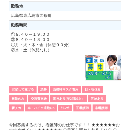
勤務地
広島県
東広島市西条町
勤務時間
①８:４０～１９:００
②８:４０～１３:００
①月・火・木・金（休憩９０分）
②水・土（休憩なし）
安定して稼げる
急募
面接時マスク着用
日・祝休み
日勤のみ
交通費支給
賞与あり(年2回以上）
昇給あり
駅チカ
車・バイク通勤OK
ｸﾘﾆｯｸ
正看護師
准看護師
今回募集するのは、看護師のお仕事です！！ ★★★★★★お