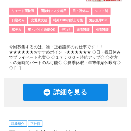
リモート面接可
面接時マスク着用
日・祝休み
シフト制
日勤のみ
交通費支給
時給1200円以上可能
施設見学OK
駅チカ
車・バイク通勤OK
ｸﾘﾆｯｸ
正看護師
准看護師
今回募集するのは、准・正看護師のお仕事です！！
★★★★★★おすすめポイント★★★★★★ ◇日・祝日休み
でプライベート充実◇ ◇１７：００～時給アップ◇ ◇夕方
～の短時間パートのみ可能◇ ◇夏季休暇・年末年始休暇有◇
◇ […]
詳細を見る
職業紹介
正社員