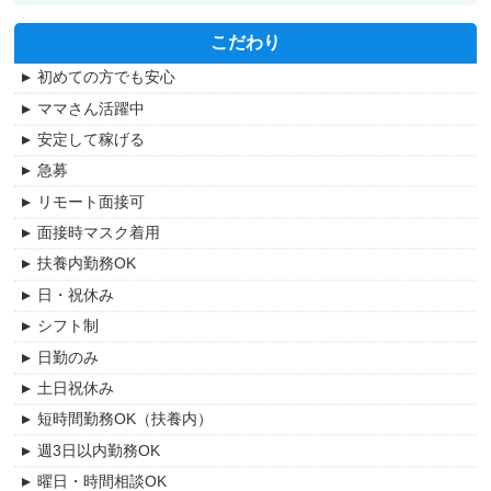
職業紹介
生活相談員
佐伯区
こだわり
正社員
児童指導員
安佐北区
初めての方でも安心
パート・アルバイト
機能訓練指導員
安佐南区
ママさん活躍中
紹介予定派遣
看護職員
広島市
安定して稼げる
その他
呉市
急募
福山市
リモート面接可
尾道市
面接時マスク着用
東広島市
扶養内勤務OK
竹原市
日・祝休み
シフト制
日勤のみ
土日祝休み
短時間勤務OK（扶養内）
週3日以内勤務OK
曜日・時間相談OK