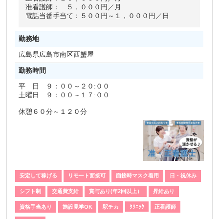
准看護師： ５，０００円／月
電話当番手当て：５００円～１，０００円／日
勤務地
広島県
広島市南区西蟹屋
勤務時間
平 日 ９：００～２０:００
土曜日 ９：００～１７:００
休憩６０分～１２０分
安定して稼げる
リモート面接可
面接時マスク着用
日・祝休み
シフト制
交通費支給
賞与あり(年2回以上）
昇給あり
資格手当あり
施設見学OK
駅チカ
ｸﾘﾆｯｸ
正看護師