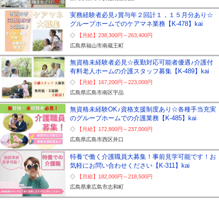
実務経験者必見♪賞与年２回計１，１５月分あり☆
グループホームでのケアマネ業務【K-478】kai
【月給】
238,300円～
263,400円
広島県
福山市南蔵王町
無資格未経験者必見☆夜勤対応可能者優遇♪介護付
有料老人ホームの介護スタッフ募集【K-489】kai
【月給】
167,200円～
223,000円
広島県
広島市南区宇品
無資格未経験OK♪資格支援制度あり☆各種手当充実
のグループホームでの介護業務【K-485】kai
【月給】
172,800円～
237,000円
広島県
広島市西区井口
特養で働く介護職員大募集！事前見学可能です！お
気軽にお問い合わせください【K-311】kai
【月給】
182,000円～
218,500円
広島県
東広島市志和町