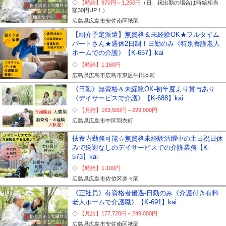
【時給】
970円～
1,250円
（日、祝出勤の場合は時給相当
額30円UP！）
広島県
広島市安佐南区祇園
【紹介予定派遣】無資格＆未経験OK★フルタイム
パートさん★週休2日制！日勤のみ《特別養護老人
ホームでの介護》【K-657】kai
【時給】
1,160円
広島県
広島市広島市東区牛田本町
《日勤》無資格＆未経験OK-初年度より賞与あり
《デイサービスで介護》【K-688】kai
【月給】
163,500円～
229,000円
広島県
広島市中区羽衣町
扶養内勤務可能☆無資格未経験活躍中の土日祝日休
みで送迎なしのデイサービスでの介護業務【K-
573】kai
【時給】
1,100円
広島県
広島市佐伯区楽々園
《正社員》有資格者優遇-日勤のみ《介護付き有料
老人ホームで介護職》【K-691】kai
【月給】
177,720円～
249,000円
広島県
広島市安佐南区祇園