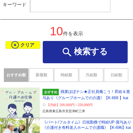
キーワード
10
件を表示
クリア
検索する
おすすめ順
新着順
時給順
月給順
日給順
残業ほぼナシ★正社員働こう！昇給＆賞
おすすめ
与あり《グループホームでの介護》【K-669 】kai
【月給】
205,000円～
220,000円
広島県
東広島市安芸津町三津
《パート/フルタイム》日祝勤務で時給UP-賞与あり
《介護付き有料老人ホームで介護職》【K-696】kai