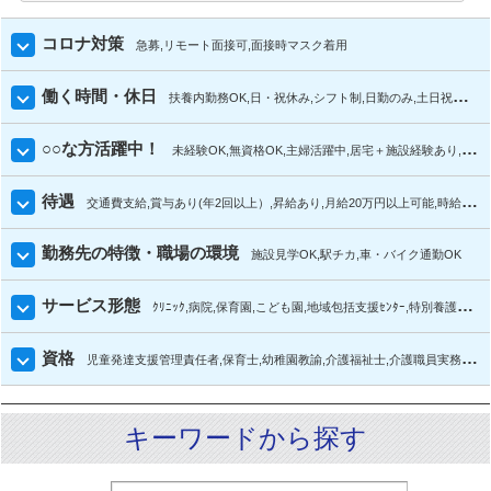
コロナ対策
急募
リモート面接可
面接時マスク着用
働く時間・休日
扶養内勤務OK
日・祝休み
シフト制
日勤のみ
土日祝休み
○○な方活躍中！
未経験OK
無資格OK
主婦活躍中
居宅＋施設経験あり
施設
待遇
交通費支給
賞与あり(年2回以上）
昇給あり
月給20万円以上可能
時給1200円以上可能
勤務先の特徴・職場の環境
施設見学OK
駅チカ
車・バイク通勤OK
サービス形態
ｸﾘﾆｯｸ
病院
保育園
こども園
地域包括支援ｾﾝﾀｰ
特別養護老人ﾎｰﾑ（介護老人福祉施設）
資格
児童発達支援管理責任者
保育士
幼稚園教諭
介護福祉士
介護職員実務者研修
キーワードから探す