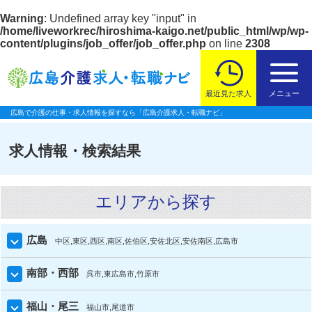
Warning
: Undefined array key "input" in
/home/liveworkrec/hiroshima-kaigo.net/public_html/wp/wp-
content/plugins/job_offer/job_offer.php
on line
2308
最近見た求人
メニュー
広島で介護の仕事・求人情報を探すなら「広島介護求人・転職ナビ」
求人情報・検索結果
エリアから探す
広島
中区
東区
西区
南区
佐伯区
安佐北区
安佐南区
広島市
南部・西部
呉市
東広島市
竹原市
福山・尾三
福山市
尾道市