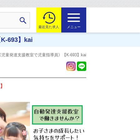
最近見た求人
メニュー
93】kai
童発達支援教室で児童指導員》【K-693】kai
3】