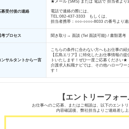
★メール (SMS) または 電話で 担当者
電話で連絡の際には、
応募受付後の連絡
TEL:082-437-3333 もしくは、
担当者携帯：○○○-○○○○-8033 の番号よ
選考プロセス
聞き取り→ 面談 (Tel 面談可能) / 書類選考
こちらの条件に合わない方へもお仕事の紹
【広島エリア】に特化したお仕事情報の提
コンサルタントから一言
トいたします！ぜひ一度ご応募ください★
介護求人転職ナビでは、その他ハローワー
す！
【エントリーフォー
お仕事へのご応募、またはご相談は、
以下のエントリ
内容確認後、弊社担当よりご連絡差し上