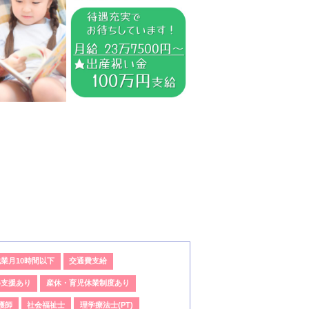
業月10時間以下
交通費支給
得支援あり
産休・育児休業制度あり
護師
社会福祉士
理学療法士(PT)