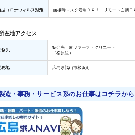
新型コロナウィルス対策
面接時マスク着用ＯＫ！ リモート面接Ｏ
所在地アクセス
紹介先：㈱ファーストクリエート
勤務先
（松原組）
勤務地
広島県
福山市松浜町
製造・事務・サービス系のお仕事はコチラから