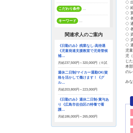
◇ 
◇ 
こだわり条件
…
◇ 
◇ 
キーワード
…
◇ 
◇ 
関連求人のご案内
◇ 
◇ 
◇ 
《日勤のみ》残業なし-高待遇
児童
《児童発達支援教室で児発管候
児（
補…
じた
月給
237,500円～
320,000円
（※試
本部
用期間：6か月）
のレ
週休二日制/マイカー通勤OK/資
格を活かして働けます！《グ
みな
ル…
月給
203,800円～
223,000円
《日勤のみ》週休二日制-賞与あ
り《広島市佐伯区の特養で看
護…
月給
186,000円～
265,000円