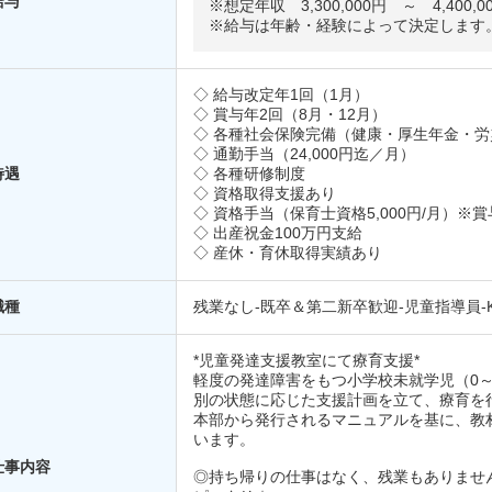
給与
※想定年収 3,300,000円 ～ 4,400,0
※給与は年齢・経験によって決定します
◇ 給与改定年1回（1月）
◇ 賞与年2回（8月・12月）
◇ 各種社会保険完備（健康・厚生年金・
◇ 通勤手当（24,000円迄／月）
待遇
◇ 各種研修制度
◇ 資格取得支援あり
◇ 資格手当（保育士資格5,000円/月）※
◇ 出産祝金100万円支給
◇ 産休・育休取得実績あり
職種
残業なし-既卒＆第二新卒歓迎‐児童指導員-K-
*児童発達支援教室にて療育支援*
軽度の発達障害をもつ小学校未就学児（0
別の状態に応じた支援計画を立て、療育を
本部から発行されるマニュアルを基に、教材
います。
仕事内容
◎持ち帰りの仕事はなく、残業もありませ