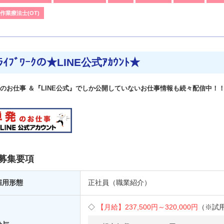
作業療法士(OT)
ﾗｲﾌﾞﾜｰｸの★LINE公式ｱｶｳﾝﾄ★
のお仕事 ＆『LINE公式』でしか公開していないお仕事情報も続々配信中！
募集要項
雇用形態
正社員（職業紹介）
【月給】
237,500円～
320,000円
（※試