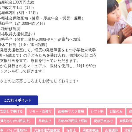
出産祝金100万円支給
給与改定年1回（1月）
賞与年2回（8月・12月）
各種社会保険完備（健康・厚生年金・労災・雇用）
通勤手当（24,000円迄／月）
各種研修制度
資格取得支援制度あり
資格手当（保育士資格5,000円/月）※賞与へ加算
週休二日制（月8～10日程度）
発達支援教室にて、軽度の発達障害をもつ小学校未就学
0～6歳まで）の子どもたちを受け入れ、個別の状態に応
支援計画を立て、療育を行っていただきます。
から発行されるマニュアル、教材を使用し、1対1で50分
ッスンを行って頂きます！
さまのご応募こころよりお待ちしております♪
こだわりポイント
安定して稼げる
リモート面接可
面接時マスク着用
シフト制
日勤のみ
残
賞与あり(年2回以上）
昇給あり
月給20万円以上可能
資格手当あり
資格取
車・バイク通勤OK
児童発達支援教室
保育士
幼稚園教諭
正看護師
准看