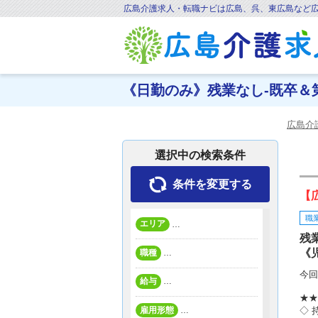
広島介護求人・転職ナビは広島、呉、東広島など
《日勤のみ》残業なし-既卒＆第
広島介
選択中の検索条件
条件を変更する
【
職
エリア
…
残
《
職種
…
今回
給与
…
★★
雇用形態
…
◇ 