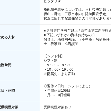
ピッタリ★
※配属先教室については、入社後決定致し
福山～尾道～三原市市内に随時開設予定。
状況に応じて配属先変更の可能性がありま
■ 各種専門学校卒以上 / 既卒＆第二新卒歓
■ 下記いずれかの資格お持ちの方
求める人材
保育士、幼稚園教諭、（小中高）教諭免許
士、看護師、准看護師
【シフト制】
シフト制
勤務時間
・9：30～18：30
・10：00～19：00
※配属先により変動
◇週休２日制（シフトによる）
休日・休暇
・年間休日105日
・月8～10日程度
受動喫煙対策
受動喫煙対策あり