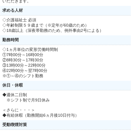
いただきます。
求める人材
◇介護福祉士 必須
◇年齢制限５９歳まで（※定年が60歳のため）
◇18歳以上（深夜帯勤務のため、例外事由2号による）
勤務時間
◇1ヵ月単位の変形労働時間制
①7時00分～16時00分
②8時30分～17時30分
③13時00分～22時00分
④22時00分～翌7時00分
※①～④のシフト勤務
休日・休暇
◆週休二日制
※シフト制で月9日休み
＜さらに・・・＞
◆有給休暇（勤務開始6ヵ月後10日付与）
受動喫煙対策