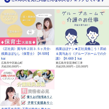
報は、お問い合わせにお答えするために利用しま
す。
・ご要望いただいた資料の送付などに利用します。
採用応募者の個人情報
・採用選考及びそれに伴う連絡などに利用します
当社の従業者情報
・人事労務管理、業務管理、福利厚生、健康管理、
セキュリティ管理などに利用します。
ご提供いただいた個人番号情報
《正社員》賞与年２回３.５ヶ月分-
残業ほぼナシ★正社員働こう！昇給
・法律で特定された「社会保険手続き」、「税務処
残業ほぼなし《保育士》【K-509】
＆賞与あり《グループホームでの介
理」などに利用します。
kai
護》【K-669 】kai
広島市中区銀山町
東広島市安芸津町三津
以上
月給
200,000円～
月給
205,000円～
220,000円
【保有個人データ及び第三者提供記
録に関する事項の周知について】
有限会社ライブワーク（以下、「当社」という。）で
は、保有個人データの開示等（利用目的の通知、開示、