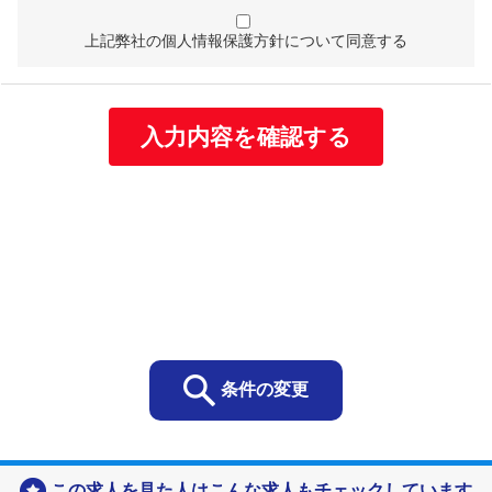
個人情報を次の利用目的の範囲内で利用することを、個
人情報の保護に関する法律（個人情報保護法）第21条第
上記弊社の個人情報保護方針について同意する
１項及びJISQ15001:2017附属書A.3.4.2.4に基づき公表い
たします。
個人情報の利用目的
当社は取得する個人情報を以下に示す目的で利用いたし
ます。
お客様の個人情報
・お客様の個人情報は、当社の総合人材サービス事
業や保育事業及び地域交流支援事業におけるサービ
スの提供、お客様へのご連絡、関連するアフターサ
ービス、新商品や新たなサービスのご案内などに利
条件の変更
用します。
お問い合わせ、資料請求をいただいた方の個人情報
・当社の各事業に関するお問い合わせの方の個人情
この求人を見た人はこんな求人もチェックしています