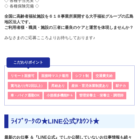
◇ 各種手当充実 ◇
◇ 各種保険完備 ◇
全国に高齢者福祉施設を６１８事業所展開する大手福祉グループの広島
地区法人です。
ご利用者様・職員・施設の三者に最良のケアと運営を体現しませんか？
みなさまのご応募こころよりお待ちしております♪
こだわりポイント
リモート面接可
面接時マスク着用
シフト制
交通費支給
賞与あり(年2回以上）
昇給あり
産休・育児休業制度あり
駅チカ
車・バイク通勤OK
小規模多機能ﾎｰﾑ
管理栄養士・栄養士・調理師
ﾗｲﾌﾞﾜｰｸの★LINE公式ｱｶｳﾝﾄ★
最新のお仕事 ＆『LINE公式』でしか公開していないお仕事情報も続々