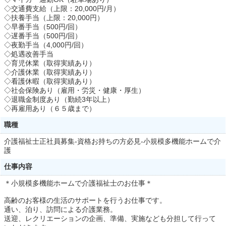
◇交通費支給（上限：20,000円/月）
◇扶養手当（上限：20,000円）
◇早番手当（500円/回）
◇遅番手当（500円/回）
◇夜勤手当（4,000円/回）
◇処遇改善手当
◇育児休業（取得実績あり）
◇介護休業（取得実績あり）
◇看護休暇（取得実績あり）
◇社会保険あり（雇用・労災・健康・厚生）
◇退職金制度あり（勤続3年以上）
◇再雇用あり（６５歳まで）
職種
介護福祉士正社員募集-資格お持ちの方必見-小規模多機能ホームで介
護
仕事内容
＊小規模多機能ホームで介護福祉士のお仕事＊
高齢のお客様の生活のサポートを行うお仕事です。
通い、泊り、訪問による介護業務。
送迎、レクリエーションの企画、準備、実施なども分担して行って