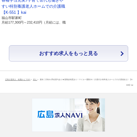
各種手当充実♪子育て世代も働きや
内容の訂正、追加又は削除、利用の停止、消去及び第三
すい特別養護老人ホームでの介護職
者への提供の停止）の請求及び第三者提供記録の開示に
【K-551 】kai
福山市駅家町
関する請求について、以下の事項を周知致します。
月給
177,300円～
232,410円
（月給には、職
務手当：１０，０００円 処遇改善手当：
２７，０００円～３３，０００円が含まれ
1.当社の名
名称：有限会社ライブワーク
ます。）
称及び住
住所：広島県東広島市寺家駅前14番28号 寺
所、代表者
家駅ノースサイドスクエアB
おすすめ求人をもっと見る
の氏名
代表者：磯部 順司
2.個人情報
所属：有限会社ライブワーク 経営戦略
保護管理者
室 室長
広島介護求人・転職ナビ TOP
求人
週休二日制＆/昇給賞与あり★退職金制度あり！マイカー通勤OK《介護付き有料老人ホームでの介護福祉士》【K-
氏名：大近清隆
649】kai
連絡先：082-493-8033
3.保有個人
当社が直接取得したお客様の個人情報
データの利
・ お客様の個人情報は、当社の総合
用目的
人材サービス事業や保育事業及び地域
交流支援事業におけるサービスの提
供、お客様へのご連絡、関連するアフ