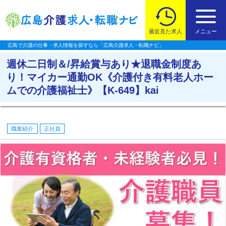
最近見た求人
メニュー
広島で介護の仕事・求人情報を探すなら「広島介護求人・転職ナビ」
週休二日制＆/昇給賞与あり★退職金制度あ
り！マイカー通勤OK《介護付き有料老人ホー
ムでの介護福祉士》【K-649】kai
職業紹介
正社員