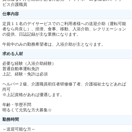
ビス介護職員
仕事内容
定員１１名のデイサービスでのご利用者様への送迎介助（運転可能
者なら尚良し）、排泄、食事、移動、入浴介助、レクリエーション
の提供、日誌記録が主な業務になります。
午前中のみの勤務希望者は、入浴介助が主となります。
求める人材
必要な経験（入浴介助経験）
普通自動車運転免許
上記、経験・免許は必須
ヘルパー２級、介護職員初任者研修修了者、介護福祉士などあれば
尚可
※上記資格があれば優遇します。
年齢・学歴不問
明るくて元気な方大募集☆
勤務時間
～送迎可能な方～