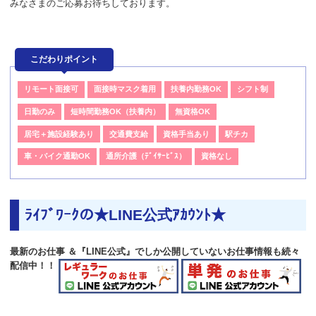
みなさまのご応募お待ちしております。
こだわりポイント
リモート面接可
面接時マスク着用
扶養内勤務OK
シフト制
日勤のみ
短時間勤務OK（扶養内）
無資格OK
居宅＋施設経験あり
交通費支給
資格手当あり
駅チカ
車・バイク通勤OK
通所介護（ﾃﾞｲｻｰﾋﾞｽ）
資格なし
ﾗｲﾌﾞﾜｰｸの★LINE公式ｱｶｳﾝﾄ★
最新のお仕事 ＆『LINE公式』でしか公開していないお仕事情報も続々
配信中！！