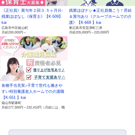
セキュリティ管理などに利用します。
ご提供いただいた個人番号情報
《正社員》賞与年２回３.５ヶ月分-
残業ほぼナシ★正社員働こう！昇給
・法律で特定された「社会保険手続き」、「税務処
残業ほぼなし《保育士》【K-509】
＆賞与あり《グループホームでの介
理」などに利用します。
kai
護》【K-669 】kai
広島市中区銀山町
東広島市安芸津町三津
以上
月給
200,000円～
月給
205,000円～
220,000円
【保有個人データ及び第三者提供記
録に関する事項の周知について】
有限会社ライブワーク（以下、「当社」という。）で
は、保有個人データの開示等（利用目的の通知、開示、
各種手当充実♪子育て世代も働きや
内容の訂正、追加又は削除、利用の停止、消去及び第三
すい特別養護老人ホームでの介護職
者への提供の停止）の請求及び第三者提供記録の開示に
【K-551 】kai
福山市駅家町
関する請求について、以下の事項を周知致します。
月給
177,300円～
232,410円
（月給には、職
務手当：１０，０００円 処遇改善手当：
２７，０００円～３３，０００円が含まれ
1.当社の名
名称：有限会社ライブワーク
ます。）
称及び住
住所：広島県東広島市寺家駅前14番28号 寺
所、代表者
家駅ノースサイドスクエアB