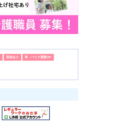
）
昇給あり
車・バイク通勤OK
！