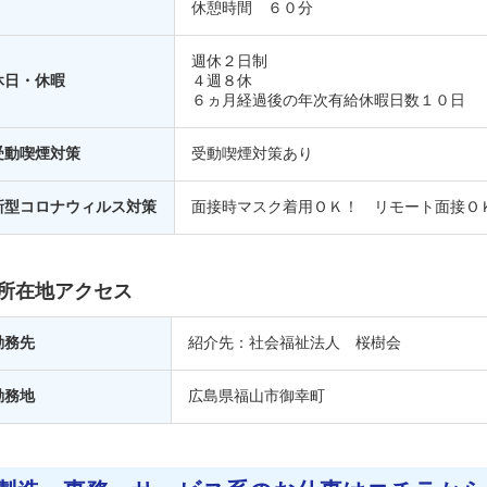
休憩時間 ６０分
週休２日制
休日・休暇
４週８休
６ヵ月経過後の年次有給休暇日数１０日
受動喫煙対策
受動喫煙対策あり
新型コロナウィルス対策
面接時マスク着用ＯＫ！ リモート面接Ｏ
所在地アクセス
勤務先
紹介先：社会福祉法人 桜樹会
勤務地
広島県
福山市御幸町