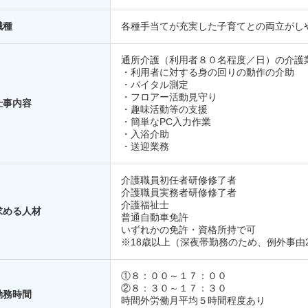
職種
各種手当てが充実した子育てとの両立がし
通所介護（利用者８０名程度／日）の介護
・利用者に対する身の回りの動作の介助
・バイタル測定
・フロアー活動見守り
仕事内容
・趣味活動等の支援
・簡単なPC入力作業
・入浴介助
・送迎業務
介護職員初任者研修修了者
介護職員実務者研修修了者
介護福祉士
求める人材
普通自動車免許
いずれかの免許・資格所持で可
※18歳以上（深夜帯勤務のため、例外事由
①８：００～１７：００
②８：３０～１７：３０
勤務時間
時間外労働月平均５時間程度あり