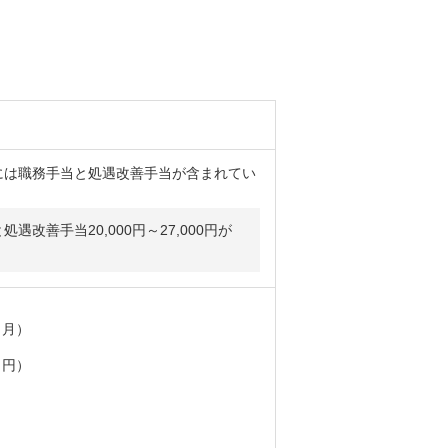
には職務手当と処遇改善手当が含まれてい
処遇改善手当20,000円～27,000円が
／月）
０円）
）
り