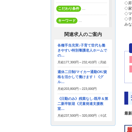
◇昇
◇家
こだわり条件
…
◇マ
◇子
キーワード
…
みな
関連求人のご案内
各種手当充実♪子育て世代も働
きやすい特別養護老人ホームで
の…
月給
177,300円～
232,410円
（月給
には、職務手当：１０，０００
円 処遇改善手当：２７，０００
週休二日制/マイカー通勤OK/資
円～３３，０００円が含まれま
格を活かして働けます！《グ
す。）
ル…
月給
203,800円～
223,000円
《日勤のみ》残業なし-既卒＆第
二新卒歓迎《児童発達支援教
室…
最新
月給
237,500円～
320,000円
（※試
用期間：6か月）