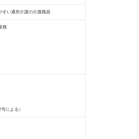
やすい通所介護の介護職員
業務
2号による）