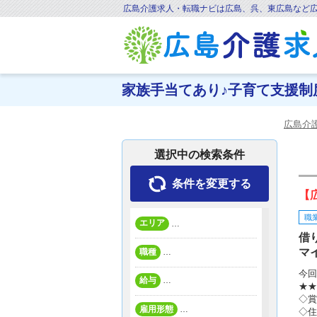
広島介護求人・転職ナビは広島、呉、東広島など
家族手当てあり♪子育て支援制度
広島介護
選択中の検索条件
条件を変更する
【
職
エリア
…
借
マ
職種
…
今回
給与
…
★★
◇賞
雇用形態
…
◇住