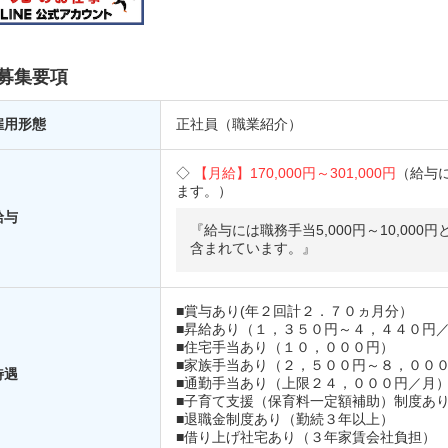
募集要項
雇用形態
正社員（職業紹介）
【月給】
170,000円～
301,000円
（給与
ます。）
給与
『給与には職務手当5,000円～10,000円と
含まれています。』
■賞与あり(年２回計２．７０ヵ月分）
■昇給あり（１，３５０円～４，４４０円
■住宅手当あり（１０，０００円）
■家族手当あり（２，５００円～８，００
待遇
■通勤手当あり（上限２４，０００円／月
■子育て支援（保育料一定額補助）制度あ
■退職金制度あり（勤続３年以上）
■借り上げ社宅あり（３年家賃会社負担）