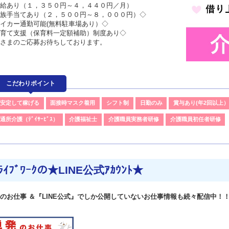
給あり（１，３５０円～４，４４０円／月）
族手当てあり（２，５００円～８，０００円）◇
イカー通勤可能(無料駐車場あり）◇
育て支援（保育料一定額補助）制度あり◇
さまのご応募お待ちしております。
こだわりポイント
安定して稼げる
面接時マスク着用
シフト制
日勤のみ
賞与あり(年2回以上
通所介護（ﾃﾞｲｻｰﾋﾞｽ）
介護福祉士
介護職員実務者研修
介護職員初任者研修
ﾗｲﾌﾞﾜｰｸの★LINE公式ｱｶｳﾝﾄ★
のお仕事 ＆『LINE公式』でしか公開していないお仕事情報も続々配信中！