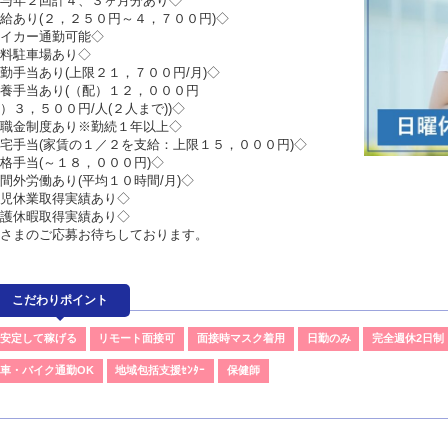
与年２回計４、３ヶ月分あり◇
給あり(２，２５０円～４，７００円)◇
イカー通勤可能◇
料駐車場あり◇
勤手当あり(上限２１，７００円/月)◇
養手当あり(（配）１２，０００円
）３，５００円/人(２人まで))◇
職金制度あり※勤続１年以上◇
宅手当(家賃の１／２を支給：上限１５，０００円)◇
格手当(～１８，０００円)◇
間外労働あり(平均１０時間/月)◇
児休業取得実績あり◇
護休暇取得実績あり◇
さまのご応募お待ちしております。
こだわりポイント
安定して稼げる
リモート面接可
面接時マスク着用
日勤のみ
完全週休2日制
車・バイク通勤OK
地域包括支援ｾﾝﾀｰ
保健師