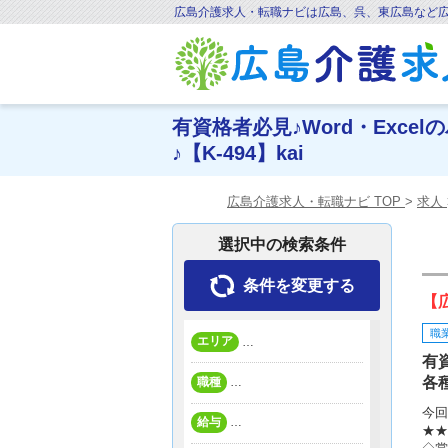
広島介護求人・転職ナビは広島、呉、東広島など
有資格者必見♪Word・Exc
♪【K-494】kai
広島介護求人・転職ナビ TOP
求人
選択中の検索条件
条件を変更する
【
職
エリア
…
有
各
職種
…
今回
給与
…
★★