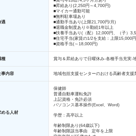
■賞与年2回計4,3ヶ月分あり
■昇給あり(2,250円～4,700円)
■マイカー通勤可能
■無料駐車場あり
待遇
■通勤手当あり(上限21,700円/月)
■退職金制度あり※勤続1年以上
■扶養手当あり(（配）12,000円、（子）3,50
■住宅手当(家賃の1/2を支給：上限15,000円
■資格手当(～18,000円)
職種
賞与＆昇給ありで日曜休み-各種手当充実-
仕事内容
地域包括支援センターのおける高齢者支援
保健師
普通自動車運転免許
上記資格・免許必須
パソコンス基本操作(Excel、Word)
求める人材
学歴：高卒以上
年齢制限あり(64歳以下)
年齢制限該当事由 定年を上限