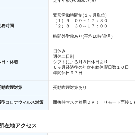
定年年齢が65歳のため
変形労働時間制(１ヶ月単位)
（１）９：００～１７：３０
勤務時間
（２）８：３０～１７：００
時間外労働あり(平均10時間/月)
日休み
週休二日制
休日・休暇
シフトによる月８日休日あり
６ヶ月経過後の年次有給休暇日数１０日
年間休日９７日
受動喫煙対策
受動喫煙対策あり
新型コロナウィルス対策
面接時マスク着用ＯＫ！ リモート面接Ｏ
所在地アクセス