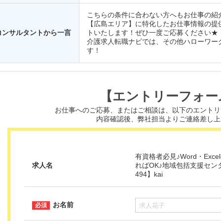
こちらの条件に合わない方へもお仕事の紹
【広島エリア】に特化したお仕事情報の提
コンサルタントから一言
トいたします！ぜひ一度ご応募ください★
介護求人転職ナビでは、その他ハローワー
す！
【エントリーフォー
お仕事へのご応募、またはご相談は、
以下のエントリ
内容確認後、弊社担当よりご連絡差し上
有資格者必見♪Word・Ex
求人名
ればOK♪地域包括支援セン
494】kai
お名前