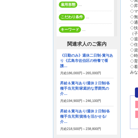
◇賞
雇用形態
…
◇昇
◇マ
◇無
こだわり条件
…
◇通
◇扶
キーワード
…
（子
◇退
関連求人のご案内
◇住
◇資
《日勤のみ》週休二日制-賞与あ
◇時
り《広島市佐伯区の特養で看
◇育
護…
◇看
みな
月給
186,000円～
265,000円
昇給＆賞与あり/週休２日制/各
種手当充実/家庭的な雰囲気の
介…
月給
194,900円～
246,100円
昇給＆賞与あり/週休２日制/各
種手当充実/資格を活かせる/
介…
月給
218,500円～
238,800円