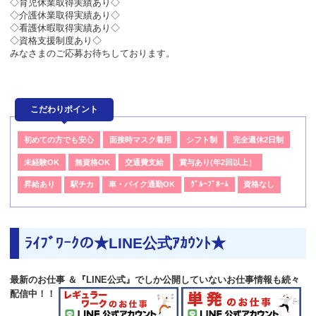
◇育児休業取得実績あり◇
◇介護休業取得実績あり◇
◇看護休暇取得実績あり◇
◇資格支援制度あり◇
みなさまのご応募お待ちしております。
こだわりポイント
初めての方でも安心
面接時マスク着用
シフト制
完全週休2日制
未経験OK
無資格OK
交通費支給
賞与あり(年2回以上）
昇給あり
駅チカ
車・バイク通勤OK
ｸﾞﾙｰﾌﾟﾎｰﾑ
資格なし
ﾗｲﾌﾞﾜｰｸの★LINE公式ｱｶｳﾝﾄ★
最新のお仕事 ＆『LINE公式』でしか公開していないお仕事情報も続々
配信中！！