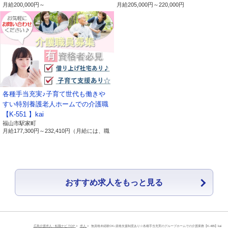
以上
月給
200,000円～
月給
205,000円～
220,000円
【保有個人データ及び第三者提供記
録に関する事項の周知について】
有限会社ライブワーク（以下、「当社」という。）で
は、保有個人データの開示等（利用目的の通知、開示、
各種手当充実♪子育て世代も働きや
内容の訂正、追加又は削除、利用の停止、消去及び第三
すい特別養護老人ホームでの介護職
者への提供の停止）の請求及び第三者提供記録の開示に
【K-551 】kai
福山市駅家町
関する請求について、以下の事項を周知致します。
月給
177,300円～
232,410円
（月給には、職
務手当：１０，０００円 処遇改善手当：
２７，０００円～３３，０００円が含まれ
1.当社の名
名称：有限会社ライブワーク
ます。）
称及び住
住所：広島県東広島市寺家駅前14番28号 寺
所、代表者
家駅ノースサイドスクエアB
おすすめ求人をもっと見る
の氏名
代表者：磯部 順司
2.個人情報
所属：有限会社ライブワーク 経営戦略
保護管理者
室 室長
広島介護求人・転職ナビ TOP
求人
無資格未経験OK♪資格支援制度あり☆各種手当充実のグループホームでの介護業務【K-485】kai