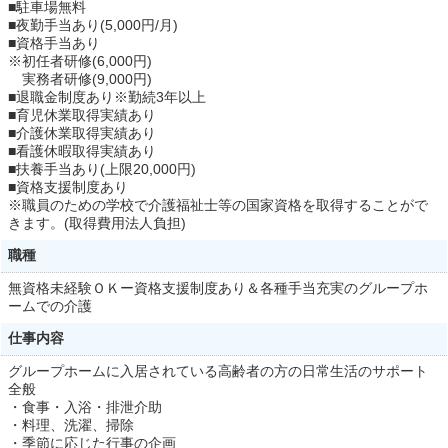
■駐車場無料
■夜勤手当あり(5,000円/月)
■資格手当あり
※初任者研修(6,000円)
実務者研修(9,000円)
■退職金制度あり※勤続3年以上
■育児休業取得実績あり
■介護休業取得実績あり
■看護休暇取得実績あり
■扶養手当あり(上限20,000円)
■資格支援制度あり
※職員のための学校で介護福祉士等の国家資格を取得することがで
きます。(取得費用法人負担)
職種
無資格未経験ＯＫー資格支援制度あり＆各種手当充実のグループホ
ームでの介護
仕事内容
グループホームに入居されている高齢者の方の日常生活のサポート
全般
・食事・入浴・排泄介助
・料理、洗濯、掃除
・季節に応じた行事の企画