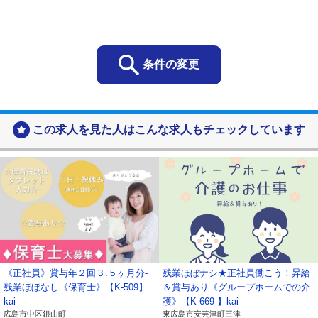
・お客様の個人情報は、当社の総合人材サービス事
業や保育事業及び地域交流支援事業におけるサービ
スの提供、お客様へのご連絡、関連するアフターサ
ービス、新商品や新たなサービスのご案内などに利
条件の変更
用します。
お問い合わせ、資料請求をいただいた方の個人情報
・当社の各事業に関するお問い合わせの方の個人情
この求人を見た人はこんな求人もチェックしています
報は、お問い合わせにお答えするために利用しま
す。
・ご要望いただいた資料の送付などに利用します。
採用応募者の個人情報
・採用選考及びそれに伴う連絡などに利用します
当社の従業者情報
・人事労務管理、業務管理、福利厚生、健康管理、
セキュリティ管理などに利用します。
ご提供いただいた個人番号情報
《正社員》賞与年２回３.５ヶ月分-
残業ほぼナシ★正社員働こう！昇給
・法律で特定された「社会保険手続き」、「税務処
残業ほぼなし《保育士》【K-509】
＆賞与あり《グループホームでの介
理」などに利用します。
kai
護》【K-669 】kai
広島市中区銀山町
東広島市安芸津町三津