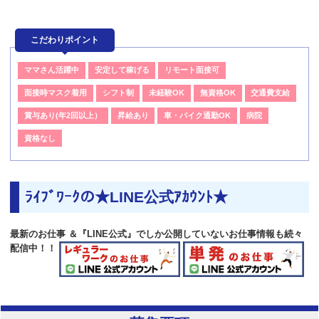
こだわりポイント
ママさん活躍中
安定して稼げる
リモート面接可
面接時マスク着用
シフト制
未経験OK
無資格OK
交通費支給
賞与あり(年2回以上）
昇給あり
車・バイク通勤OK
病院
資格なし
ﾗｲﾌﾞﾜｰｸの★LINE公式ｱｶｳﾝﾄ★
最新のお仕事 ＆『LINE公式』でしか公開していないお仕事情報も続々
配信中！！