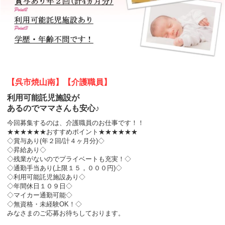
【呉市焼山南】【介護職員】
利用可能託児施設が
あるのでママさんも安心♪
今回募集するのは、介護職員のお仕事です！！
★★★★★★おすすめポイント★★★★★★
◇賞与あり(年２回/計４ヶ月分)◇
◇昇給あり◇
◇残業がないのでプライベートも充実！◇
◇通勤手当あり(上限１５，０００円)◇
◇利用可能託児施設あり◇
◇年間休日１０９日◇
◇マイカー通勤可能◇
◇無資格・未経験OK！◇
みなさまのご応募お待ちしております。