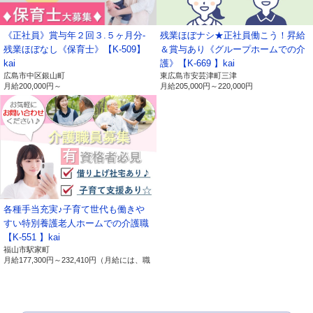
セキュリティ管理などに利用します。
ご提供いただいた個人番号情報
《正社員》賞与年２回３.５ヶ月分-
残業ほぼナシ★正社員働こう！昇給
・法律で特定された「社会保険手続き」、「税務処
残業ほぼなし《保育士》【K-509】
＆賞与あり《グループホームでの介
理」などに利用します。
kai
護》【K-669 】kai
広島市中区銀山町
東広島市安芸津町三津
以上
月給
200,000円～
月給
205,000円～
220,000円
【保有個人データ及び第三者提供記
録に関する事項の周知について】
有限会社ライブワーク（以下、「当社」という。）で
は、保有個人データの開示等（利用目的の通知、開示、
各種手当充実♪子育て世代も働きや
内容の訂正、追加又は削除、利用の停止、消去及び第三
すい特別養護老人ホームでの介護職
者への提供の停止）の請求及び第三者提供記録の開示に
【K-551 】kai
福山市駅家町
関する請求について、以下の事項を周知致します。
月給
177,300円～
232,410円
（月給には、職
務手当：１０，０００円 処遇改善手当：
２７，０００円～３３，０００円が含まれ
1.当社の名
名称：有限会社ライブワーク
ます。）
称及び住
住所：広島県東広島市寺家駅前14番28号 寺