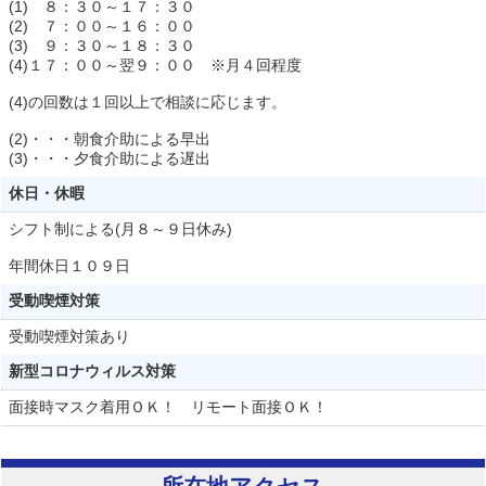
(1) ８：３０～１７：３０
(2) ７：００～１６：００
(3) ９：３０～１８：３０
(4)１７：００～翌９：００ ※月４回程度
(4)の回数は１回以上で相談に応じます。
(2)・・・朝食介助による早出
(3)・・・夕食介助による遅出
休日・休暇
シフト制による(月８～９日休み)
年間休日１０９日
受動喫煙対策
受動喫煙対策あり
新型コロナウィルス対策
面接時マスク着用ＯＫ！ リモート面接ＯＫ！