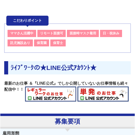
こだわりポイント
ママさん活躍中
リモート面接可
面接時マスク着用
日・祝休み
託児施設あり
保育園
保育士
ﾗｲﾌﾞﾜｰｸの★LINE公式ｱｶｳﾝﾄ★
最新のお仕事 ＆『LINE公式』でしか公開していないお仕事情報も続々
配信中！！
募集要項
雇用形態