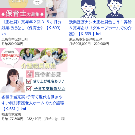
・人事労務管理、業務管理、福利厚生、健康管理、
セキュリティ管理などに利用します。
ご提供いただいた個人番号情報
《正社員》賞与年２回３.５ヶ月分-
残業ほぼナシ★正社員働こう！昇給
・法律で特定された「社会保険手続き」、「税務処
残業ほぼなし《保育士》【K-509】
＆賞与あり《グループホームでの介
理」などに利用します。
kai
護》【K-669 】kai
広島市中区銀山町
東広島市安芸津町三津
以上
月給
200,000円～
月給
205,000円～
220,000円
【保有個人データ及び第三者提供記
録に関する事項の周知について】
有限会社ライブワーク（以下、「当社」という。）で
は、保有個人データの開示等（利用目的の通知、開示、
各種手当充実♪子育て世代も働きや
内容の訂正、追加又は削除、利用の停止、消去及び第三
すい特別養護老人ホームでの介護職
者への提供の停止）の請求及び第三者提供記録の開示に
【K-551 】kai
福山市駅家町
関する請求について、以下の事項を周知致します。
月給
177,300円～
232,410円
（月給には、職
務手当：１０，０００円 処遇改善手当：
２７，０００円～３３，０００円が含まれ
1.当社の名
名称：有限会社ライブワーク
ます。）