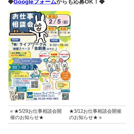
◆
Googleフォーム
からも応募OK！◆
«
★5/29お仕事相談会開
★3/12お仕事相談会開催
催のお知らせ★
のお知らせ★
»